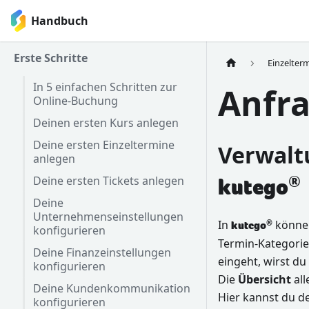
Handbuch
Erste Schritte
Einzelter
In 5 einfachen Schritten zur
Anfr
Online-Buchung
Deinen ersten Kurs anlegen
Deine ersten Einzeltermine
Verwalt
anlegen
®
Deine ersten Tickets anlegen
kutego
Deine
Unternehmenseinstellungen
In
können
®
kutego
konfigurieren
Termin-Kategorie
Deine Finanzeinstellungen
eingeht, wirst du
konfigurieren
Die
Übersicht
all
Deine Kundenkommunikation
Hier kannst du 
konfigurieren