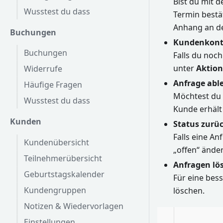
Bist du mit 
Wusstest du dass
Termin bestä
Anhang an d
Buchungen
Kundenkont
Buchungen
Falls du noc
unter
Aktion
Widerrufe
Anfrage abl
Häufige Fragen
Möchtest du 
Wusstest du dass
Kunde erhält
Kunden
Status zurü
Falls eine An
Kundenübersicht
„offen“ ände
Teilnehmerübersicht
Anfragen lö
Geburtstagskalender
Für eine bess
Kundengruppen
löschen.
Notizen & Wiedervorlagen
Einstellungen