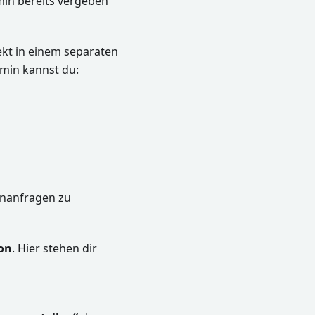
min bereits vergeben
ekt in einem separaten
rmin kannst du:
inanfragen zu
on
. Hier stehen dir