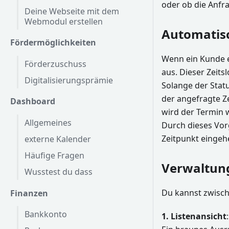
oder ob die Anfr
Deine Webseite mit dem
Webmodul erstellen
Automatisc
Fördermöglichkeiten
Wenn ein Kunde e
Förderzuschuss
aus. Dieser Zeits
Digitalisierungsprämie
Solange der Stat
der angefragte Ze
Dashboard
wird der Termin 
Allgemeines
Durch dieses Vor
Zeitpunkt einge
externe Kalender
Häufige Fragen
Verwaltun
Wusstest du dass
Du kannst zwisc
Finanzen
Bankkonto
1. Listenansicht