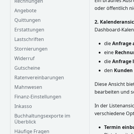
Ein braunes Ausr
Rechnungen
oder öffentlich n
Angebote
Quittungen
2. Kalenderansi
Dashboard-Kalend
Erstattungen
Lastschriften
die
Anfrage 
Stornierungen
eine
Rechnu
Widerruf
die
Anfrage 
Gutscheine
den
Kunden 
Ratenvereinbarungen
Diese Ansicht bie
Mahnwesen
bearbeiten und s
Finanz-Einstellungen
In der Listenans
Inkasso
verschiedene Opt
Buchhaltungsexporte im
Überblick
Termin einb
Häufige Fragen