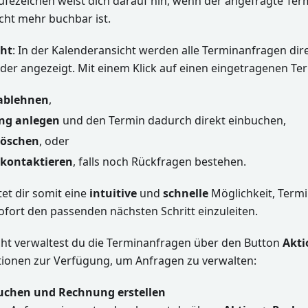
ufezeichen weist dich darauf hin, wenn der angefragte Ter
icht mehr buchbar ist.
cht
: In der Kalenderansicht werden alle Terminanfragen dir
er angezeigt. Mit einem Klick auf einen eingetragenen Te
ablehnen
,
ng anlegen
und den Termin dadurch direkt einbuchen,
löschen
, oder
kontaktieren
, falls noch Rückfragen bestehen.
tet dir somit eine
intuitive
und
schnelle
Möglichkeit, Term
ofort den passenden nächsten Schritt einzuleiten.
icht verwaltest du die Terminanfragen über den Button
Akti
ionen zur Verfügung, um Anfragen zu verwalten:
uchen und Rechnung erstellen