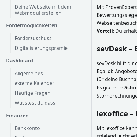
Deine Webseite mit dem
Mit ProvenExper
Webmodul erstellen
Bewertungssiegel
Webseitenbesuch
Fördermöglichkeiten
Vorteil
: Du erhäl
Förderzuschuss
sevDesk –
Digitalisierungsprämie
Dashboard
sevDesk hilft dir
Egal ob Angebote
Allgemeines
für deine Buchha
externe Kalender
Es gibt eine
Schni
Häufige Fragen
Stornorechnunge
Wusstest du dass
lexoffice 
Finanzen
Bankkonto
Mit lexoffice ka
spielend leicht er