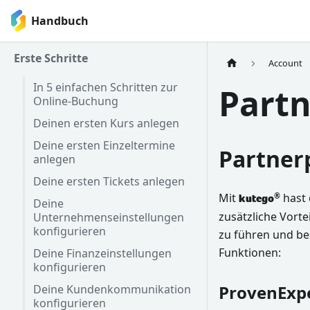
Handbuch
Erste Schritte
Account
In 5 einfachen Schritten zur
Partn
Online-Buchung
Deinen ersten Kurs anlegen
Deine ersten Einzeltermine
Partne
anlegen
Deine ersten Tickets anlegen
Mit
hast 
®
kutego
Deine
zusätzliche Vorte
Unternehmenseinstellungen
konfigurieren
zu führen und be
Funktionen:
Deine Finanzeinstellungen
konfigurieren
ProvenExpe
Deine Kundenkommunikation
konfigurieren