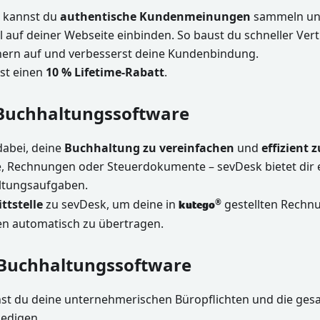
t kannst du
authentische Kundenmeinungen
sammeln und
 auf deiner Webseite einbinden. So baust du schneller Ver
ern auf und verbesserst deine Kundenbindung.
tst einen
10 % Lifetime-Rabatt
.
 Buchhaltungssoftware
 dabei, deine
Buchhaltung zu vereinfachen
und
effizient 
, Rechnungen oder Steuerdokumente – sevDesk bietet dir ei
ltungsaufgaben.
ttstelle
zu sevDesk, um deine in
gestellten Rechnu
®
kutego
n automatisch zu übertragen.
– Buchhaltungssoftware
nnst du deine unternehmerischen Büropflichten und die ge
ledigen.