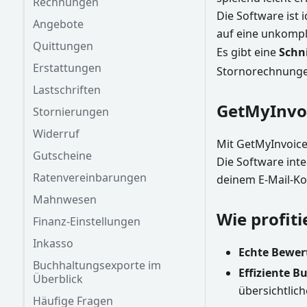
Rechnungen
Die Software ist 
Angebote
auf eine unkompl
Quittungen
Es gibt eine
Schni
Erstattungen
Stornorechnunge
Lastschriften
GetMyInvo
Stornierungen
Widerruf
Mit GetMyInvoic
Gutscheine
Die Software int
Ratenvereinbarungen
deinem E-Mail-Ko
Mahnwesen
Wie profit
Finanz-Einstellungen
Inkasso
Echte Bewer
Buchhaltungsexporte im
Effiziente 
Überblick
übersichtlich
Häufige Fragen