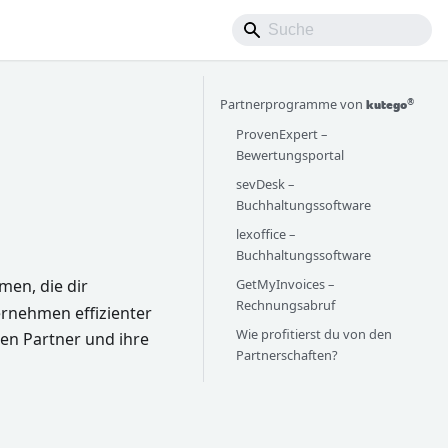
®
Partnerprogramme von
kutego
ProvenExpert –
Bewertungsportal
sevDesk –
Buchhaltungssoftware
lexoffice –
Buchhaltungssoftware
men, die dir
GetMyInvoices –
Rechnungsabruf
ernehmen effizienter
Wie profitierst du von den
len Partner und ihre
Partnerschaften?