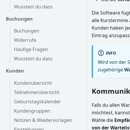
Wusstest du dass
Die Software füg
Buchungen
alle Kurstermine 
Kunden haben jede
Buchungen
Eintrag anzupasse
Widerrufe
Häufige Fragen
INFO
Wusstest du dass
Wird von der 
zugehörige
Wa
Kunden
Kundenübersicht
Kommunika
Teilnehmerübersicht
Geburtstagskalender
Falls du allen W
Kundengruppen
möchtest, kannst
Notizen & Wiedervorlagen
Wähle die
Empfän
von der Wartelis
Einstellungen