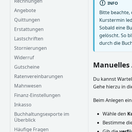
Rechnungen
INFO
Angebote
Bitte beachte,
Quittungen
Kurstermin led
Sobald eine Bu
Erstattungen
gelöscht. So b
Lastschriften
durch die Buch
Stornierungen
Widerruf
Manuelles 
Gutscheine
Ratenvereinbarungen
Du kannst Wartel
Mahnwesen
Gehe hierzu in di
Finanz-Einstellungen
Beim Anlegen ein
Inkasso
Wähle den
K
Buchhaltungsexporte im
Überblick
Bestimme di
Häufige Fragen
Gib die
verf