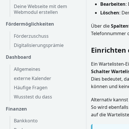
Bearbeiten
:
Deine Webseite mit dem
Webmodul erstellen
Löschen
: De
Fördermöglichkeiten
Über die
Spalten
Telefonnummer de
Förderzuschuss
Digitalisierungsprämie
Einrichten
Dashboard
Ein Wartelisten-E
Allgemeines
Schalter Warteli
externe Kalender
Dies bedeutet, d
können und keine
Häufige Fragen
Wusstest du dass
Alternativ kanns
So wird ebenfall
Finanzen
auf die Wartelist
Bankkonto