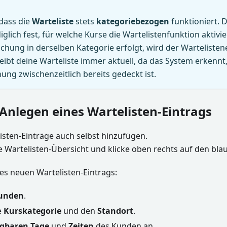
 dass die
Warteliste
stets
kategoriebezogen
funktioniert. 
iglich fest, für welche Kurse die Wartelistenfunktion aktivie
chung in derselben Kategorie erfolgt, wird der Warteliste
leibt deine Warteliste immer aktuell, da das System erkennt
ung zwischenzeitlich bereits gedeckt ist.
Anlegen eines Wartelisten-Eintrags
isten-Einträge auch selbst hinzufügen.
e Wartelisten-Übersicht und klicke oben rechts auf den bl
es neuen Wartelisten-Eintrags:
unden
.
e
Kurskategorie
und den
Standort
.
ügbaren Tage
und
Zeiten
des Kunden an.