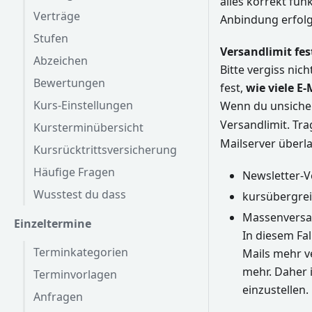
alles korrekt funk
Verträge
Anbindung erfolg
Stufen
Versandlimit fes
Abzeichen
Bitte vergiss nich
Bewertungen
fest,
wie viele E
Kurs-Einstellungen
Wenn du unsicher 
Versandlimit. Tr
Kursterminübersicht
Mailserver überl
Kursrücktrittsversicherung
Häufige Fragen
Newsletter-
Wusstest du dass
kursübergrei
Massenversan
Einzeltermine
In diesem Fal
Terminkategorien
Mails mehr v
mehr. Daher i
Terminvorlagen
einzustellen.
Anfragen