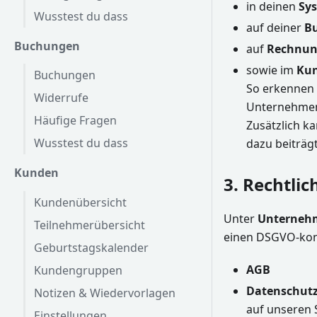
in deinen
Sys
Wusstest du dass
auf deiner
Bu
Buchungen
auf
Rechnung
sowie im
Kun
Buchungen
So erkennen
Widerrufe
Unternehme
Häufige Fragen
Zusätzlich k
Wusstest du dass
dazu beiträg
Kunden
3. Rechtli
Kundenübersicht
Unter
Unternehm
Teilnehmerübersicht
einen DSGVO-kon
Geburtstagskalender
AGB
Kundengruppen
Datenschut
Notizen & Wiedervorlagen
auf unseren 
Einstellungen