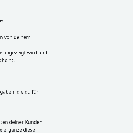
te
on von deinem
e angezeigt wird und
cheint.
ngaben, die du für
Daten deiner Kunden
e ergänze diese