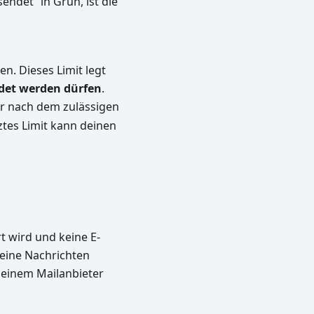
endet“ in Grün, ist die
n. Dieses Limit legt
ndet werden dürfen
.
er nach dem zulässigen
ztes Limit kann deinen
t wird und keine E-
eine Nachrichten
 deinem Mailanbieter