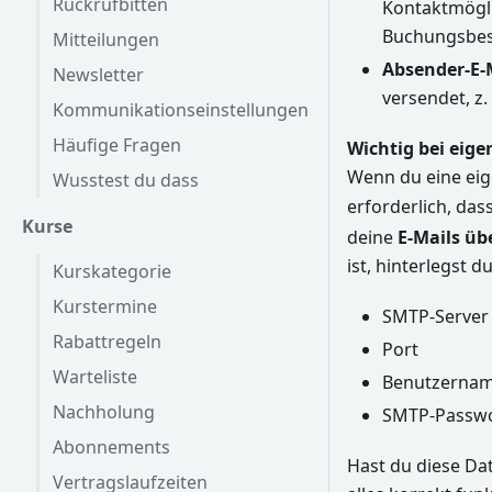
Rückrufbitten
Kontaktmögli
Buchungsbes
Mitteilungen
Absender-E-
Newsletter
versendet, z
Kommunikationseinstellungen
Häufige Fragen
Wichtig bei eig
Wenn du eine eig
Wusstest du dass
erforderlich, das
Kurse
deine
E-Mails üb
ist, hinterlegst d
Kurskategorie
Kurstermine
SMTP-Server (
Rabattregeln
Port
Warteliste
Benutzername
Nachholung
SMTP-Passwor
Abonnements
Hast du diese Da
Vertragslaufzeiten