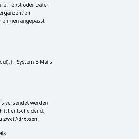
er erhebst oder Daten
e ergänzenden
ernehmen angepasst
ul), in System-E-Mails
ils versendet werden
 ist entscheidend,
u zwei Adressen:
als