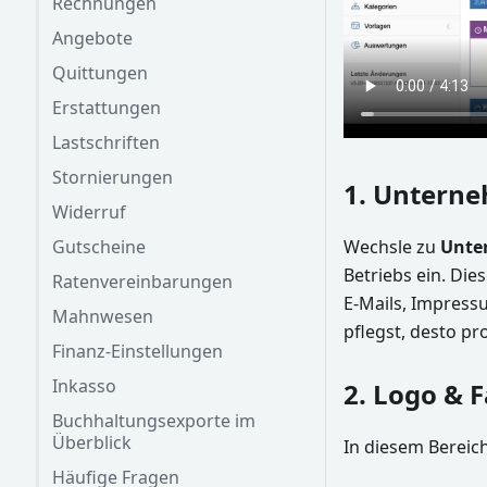
Rechnungen
Angebote
Quittungen
Erstattungen
Lastschriften
Stornierungen
1. Untern
Widerruf
Gutscheine
Wechsle zu
Unte
Betriebs ein. Di
Ratenvereinbarungen
E-Mails, Impress
Mahnwesen
pflegst, desto pr
Finanz-Einstellungen
Inkasso
2. Logo & 
Buchhaltungsexporte im
Überblick
In diesem Bereic
Häufige Fragen