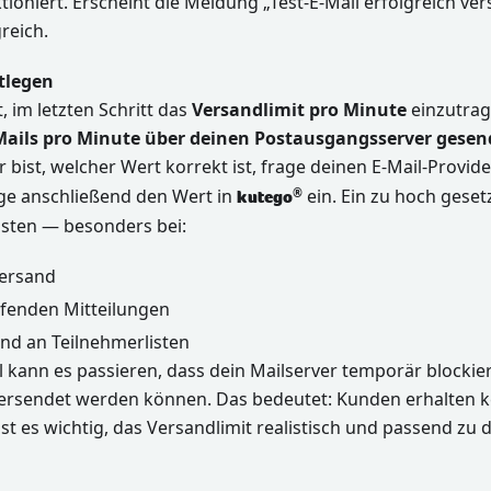
tioniert. Erscheint die Meldung „Test-E-Mail erfolgreich vers
reich.
tlegen
t, im letzten Schritt das
Versandlimit pro Minute
einzutrage
-Mails pro Minute über deinen Postausgangsserver gese
bist, welcher Wert korrekt ist, frage deinen E-Mail-Provid
age anschließend den Wert in
ein. Ein zu hoch geset
®
kutego
asten — besonders bei:
Versand
fenden Mitteilungen
d an Teilnehmerlisten
l kann es passieren, dass dein Mailserver temporär blockier
ersendet werden können. Das bedeutet: Kunden erhalten k
st es wichtig, das Versandlimit realistisch und passend zu